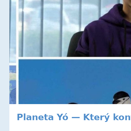
Planeta Yó — Který kon