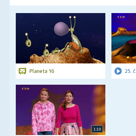
Planeta Yó
25. 
1:10