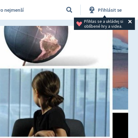
ro nejmenší
Přihlásit se
Přihlas se a ukládej si 
oblíbené hry a videa.