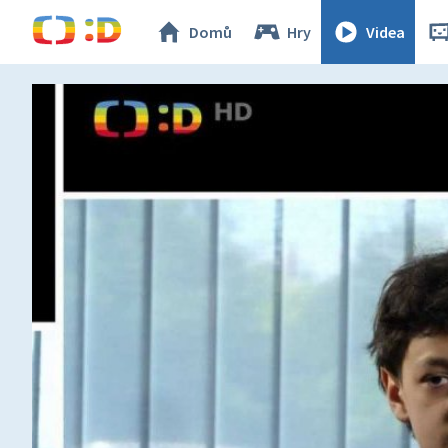
Domů
Hry
Videa