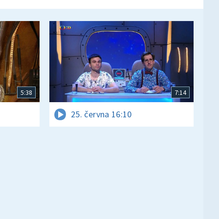
5:38
7:14
25. června 16:10