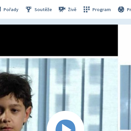
Pořady
Soutěže
Živě
Program
P