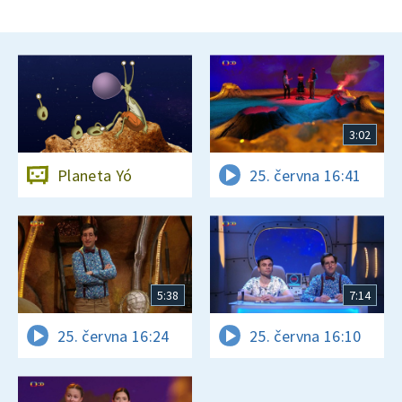
3:02
Planeta Yó
25. června 16:41
5:38
7:14
25. června 16:24
25. června 16:10