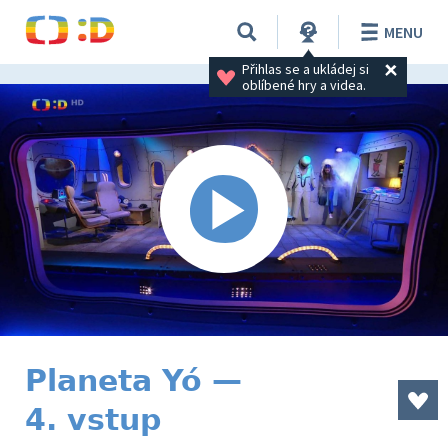
MENU
Přihlas se a ukládej si 
oblíbené hry a videa.
Planeta Yó —
4. vstup