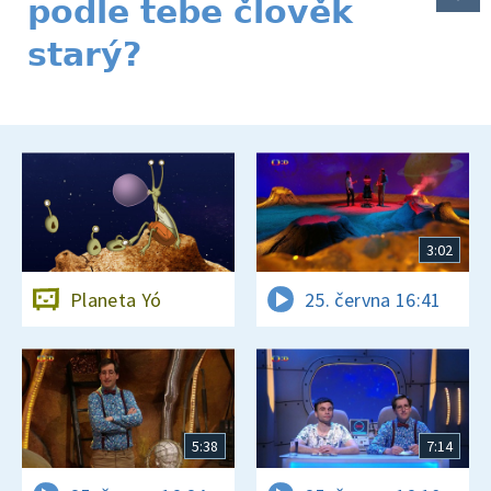
podle tebe člověk
starý?
3:02
Planeta Yó
25. června 16:41
5:38
7:14