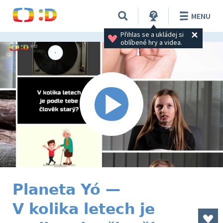
MENU
Přihlas se a ukládej si 
oblíbené hry a videa.
Planeta Yó —
V kolika letech je