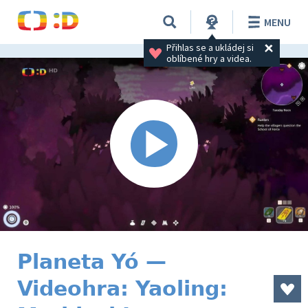
MENU
Přihlas se a ukládej si 
oblíbené hry a videa.
Planeta Yó —
Videohra: Yaoling: