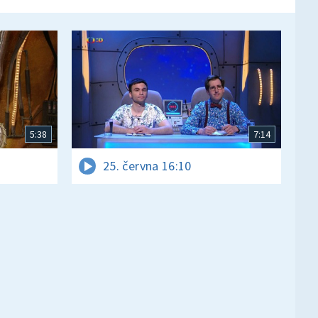
5:38
7:14
25. června 16:10