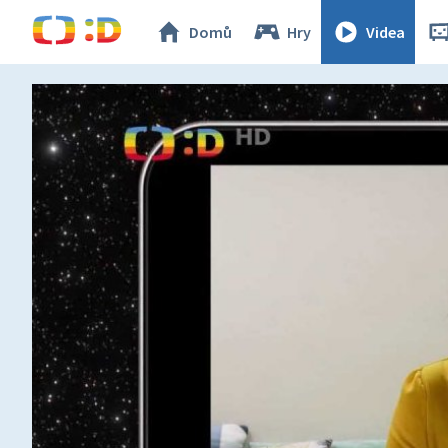
Domů
Hry
Videa