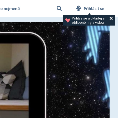
ro nejmenší
Přihlásit se
Přihlas se a ukládej si 
oblíbené hry a videa.