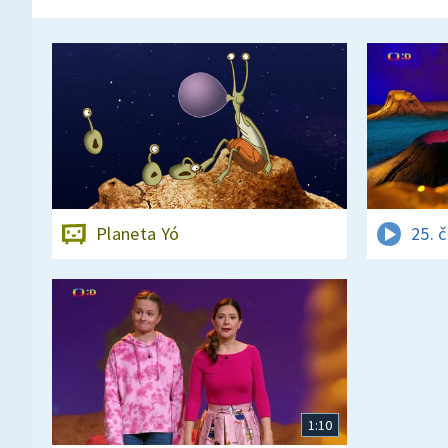
Planeta Yó
25. 
1:10