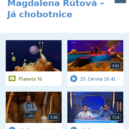
Magdalena Růtová –
Já chobotnice
3:02
Planeta Yó
25. června 16:41
5:38
7:14