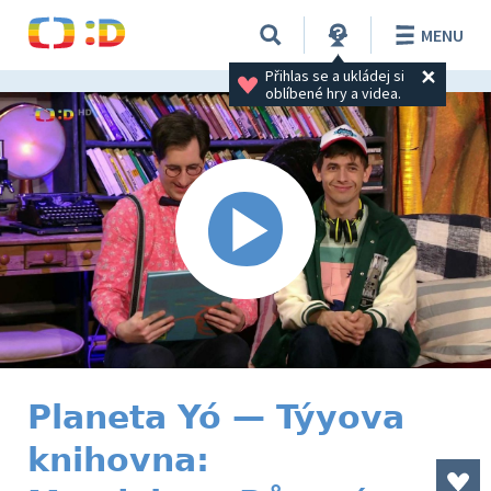
MENU
Přihlas se a ukládej si 
oblíbené hry a videa.
Planeta Yó — Týyova
knihovna: