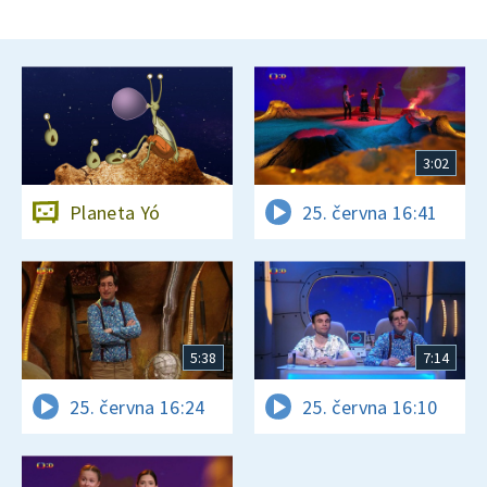
3:02
Planeta Yó
25. června 16:41
5:38
7:14
25. června 16:24
25. června 16:10