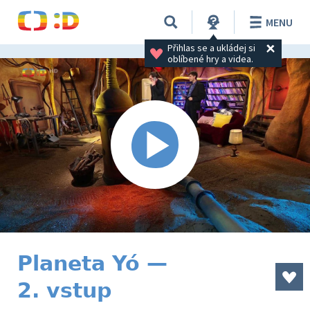
MENU
Přihlas se a ukládej si 
oblíbené hry a videa.
Planeta Yó —
2. vstup