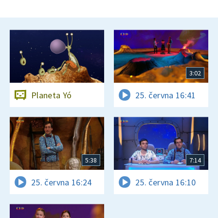
3:02
Planeta Yó
25. června 16:41
5:38
7:14
25. června 16:24
25. června 16:10