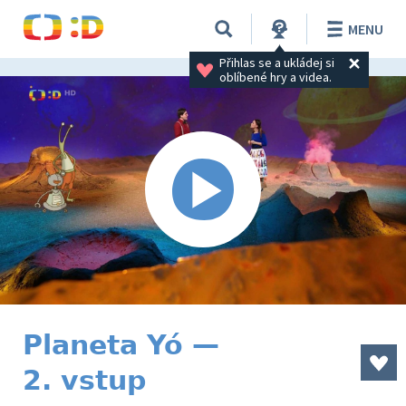
MENU
Přihlas se a ukládej si 
oblíbené hry a videa.
Planeta Yó —
2. vstup