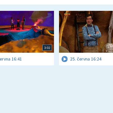
3:02
června 16:41
25. června 16:24