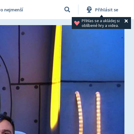
ro nejmenší
Přihlásit se
Přihlas se a ukládej si 
oblíbené hry a videa.