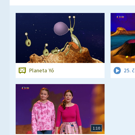
Planeta Yó
25. 
1:10