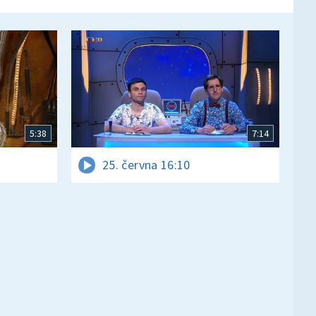
5:38
7:14
25. června 16:10