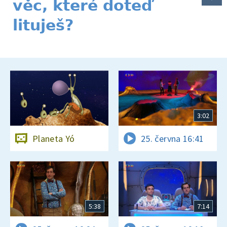
věc, které doteď
lituješ?
3:02
Planeta Yó
25. června 16:41
5:38
7:14