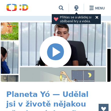
MENU
Přihlas se a ukládej si 
oblíbené hry a videa.
Planeta Yó — Udělal
jsi v životě nějakou