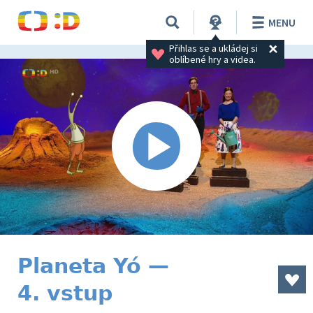
MENU
Přihlas se a ukládej si 
oblíbené hry a videa.
Planeta Yó —
4. vstup