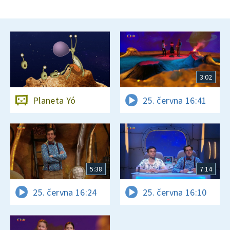
3:02
Planeta Yó
25. června 16:41
5:38
7:14
25. června 16:24
25. června 16:10