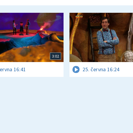
3:02
června 16:41
25. června 16:24