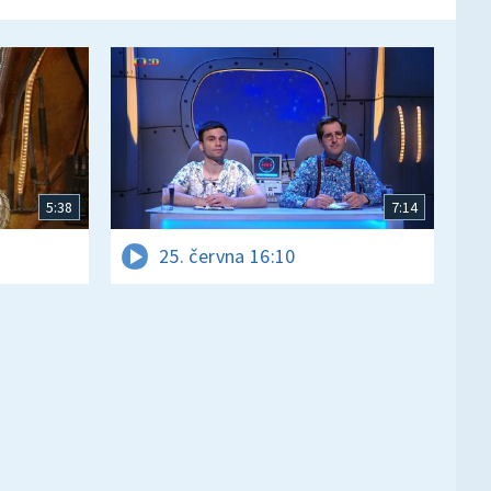
5:38
7:14
25. června 16:10