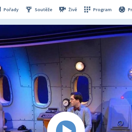
Pořady
Soutěže
Živě
Program
P