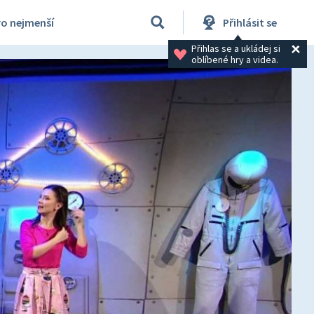
ro nejmenší
Přihlásit se
Přihlas se a ukládej si 
oblíbené hry a videa.