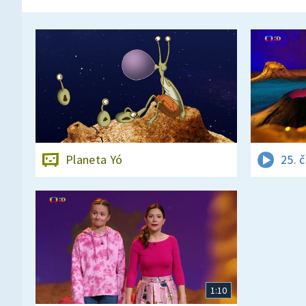
Planeta Yó
25. 
1:10