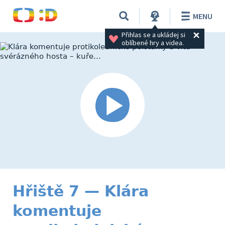
MENU
Přihlas se a ukládej si 
oblíbené hry a videa.
Hřiště 7 — Klára
komentuje