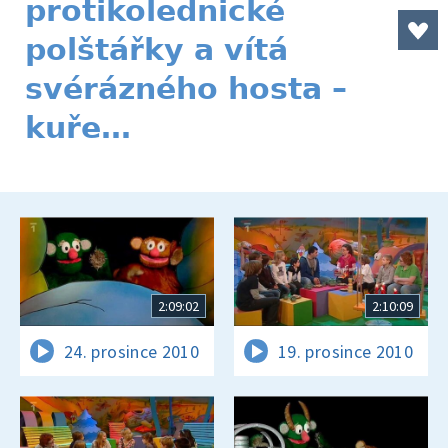
protikolednické
polštářky a vítá
svérázného hosta –
kuře…
2:09:02
2:10:09
24. prosince 2010
19. prosince 2010