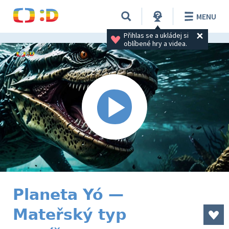
MENU
Přihlas se a ukládej si 
oblíbené hry a videa.
Planeta Yó —
Mateřský typ