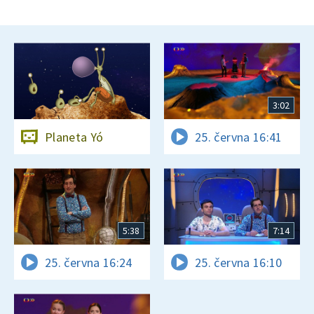
3:02
Planeta Yó
25. června 16:41
5:38
7:14
25. června 16:24
25. června 16:10