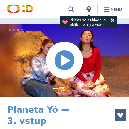
MENU
Přihlas se a ukládej si 
oblíbené hry a videa.
Planeta Yó —
3. vstup