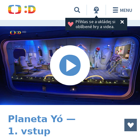
MENU
Přihlas se a ukládej si 
oblíbené hry a videa.
Planeta Yó —
1. vstup