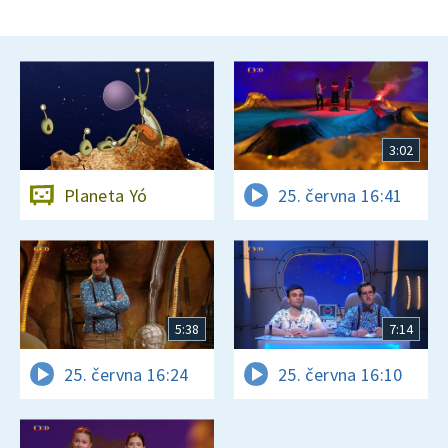
3:02
Planeta Yó
25. června 16:41
5:38
7:14
25. června 16:24
25. června 16:10