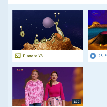
Planeta Yó
25. 
1:10