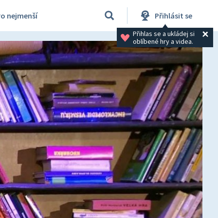
ro nejmenší
Přihlásit se
Přihlas se a ukládej si 
oblíbené hry a videa.