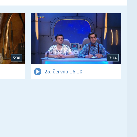
5:38
7:14
25. června 16:10