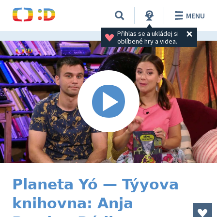
MENU
Přihlas se a ukládej si 
oblíbené hry a videa.
Planeta Yó — Týyova
knihovna: Anja