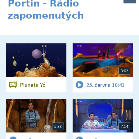
Portin - Rádio
zapomenutých
3:02
Planeta Yó
25. června 16:41
5:38
7:14