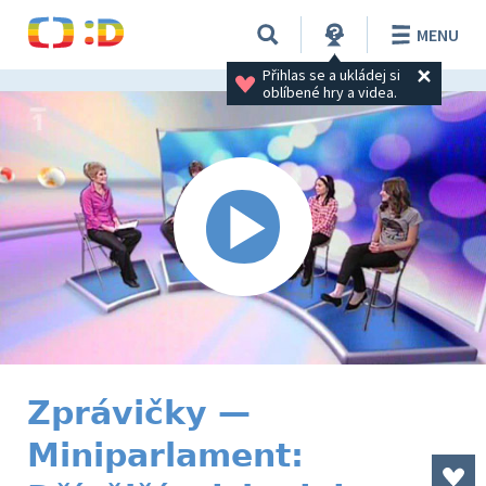
MENU
Přihlas se a ukládej si 
oblíbené hry a videa.
Zprávičky —
Miniparlament: