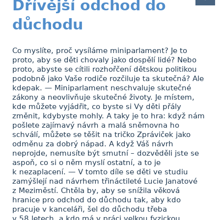
Dřívější odchod do
důchodu
Co myslíte, proč vysíláme miniparlament? Je to
proto, aby se děti chovaly jako dospělí lidé? Nebo
proto, abyste se cítili rozhořčení dětskou politikou
podobně jako Vaše rodiče rozčiluje ta skutečná? Ale
kdepak. — Miniparlament neschvaluje skutečné
zákony a neovlivňuje skutečné životy. Je místem,
kde můžete vyjádřit, co byste si Vy děti přály
změnit, kdybyste mohly. A taky je to hra: když nám
pošlete zajímavý návrh a malá sněmovna ho
schválí, můžete se těšit na tričko Zpráviček jako
odměnu za dobrý nápad. A když Váš návrh
neprojde, nemusíte být smutní – dozvěděli jste se
aspoň, co si o něm myslí ostatní, a to je
k nezaplacení. — V tomto díle se děti ve studiu
zamýšlejí nad návrhem třináctileté Lucie Janatové
z Meziměstí. Chtěla by, aby se snížila věková
hranice pro odchod do důchodu tak, aby kdo
pracuje v kanceláři, šel do důchodu třeba
v 58 letech, a kdo má v práci velkou fyzickou