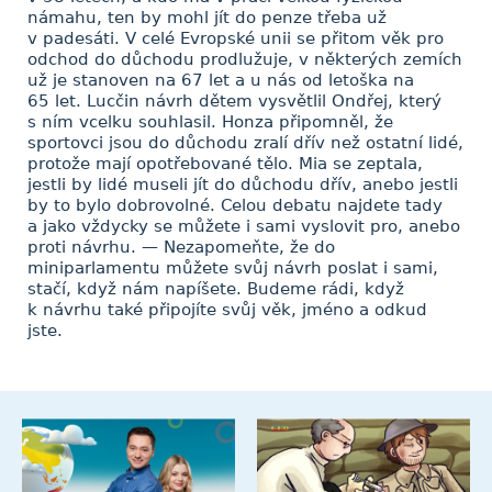
námahu, ten by mohl jít do penze třeba už
v padesáti. V celé Evropské unii se přitom věk pro
odchod do důchodu prodlužuje, v některých zemích
už je stanoven na 67 let a u nás od letoška na
65 let. Lucčin návrh dětem vysvětlil Ondřej, který
s ním vcelku souhlasil. Honza připomněl, že
sportovci jsou do důchodu zralí dřív než ostatní lidé,
protože mají opotřebované tělo. Mia se zeptala,
jestli by lidé museli jít do důchodu dřív, anebo jestli
by to bylo dobrovolné. Celou debatu najdete tady
a jako vždycky se můžete i sami vyslovit pro, anebo
proti návrhu. — Nezapomeňte, že do
miniparlamentu můžete svůj návrh poslat i sami,
stačí, když nám napíšete. Budeme rádi, když
k návrhu také připojíte svůj věk, jméno a odkud
jste.