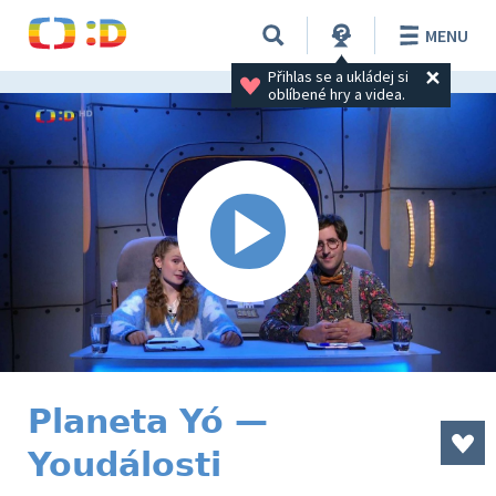
MENU
Přihlas se a ukládej si 
oblíbené hry a videa.
Planeta Yó —
Youdálosti