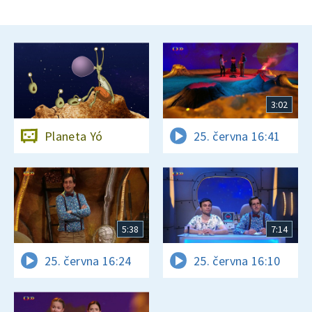
3:02
Planeta Yó
25. června 16:41
5:38
7:14
25. června 16:24
25. června 16:10