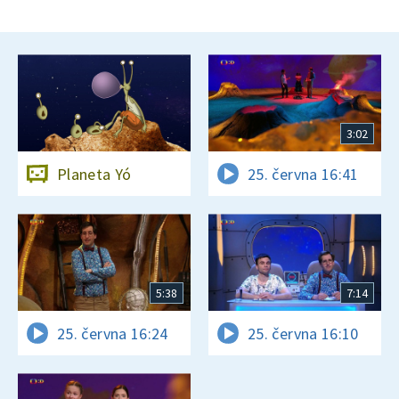
3:02
Planeta Yó
25. června 16:41
5:38
7:14
25. června 16:24
25. června 16:10