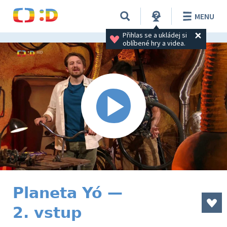
MENU
Přihlas se a ukládej si 
oblíbené hry a videa.
Planeta Yó —
2. vstup