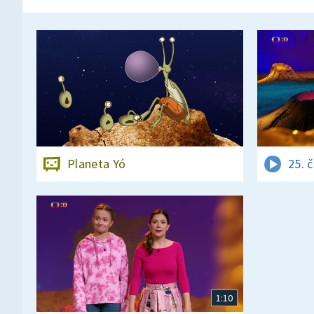
Planeta Yó
25. 
1:10