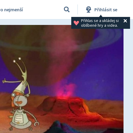
ro nejmenší
Přihlásit se
Přihlas se a ukládej si 
oblíbené hry a videa.