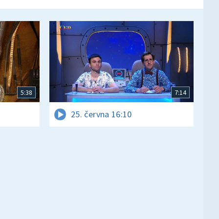
5:38
7:14
25. června 16:10