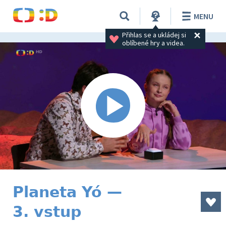
MENU
Přihlas se a ukládej si 
oblíbené hry a videa.
Planeta Yó —
3. vstup