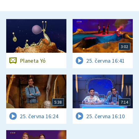
3:02
Planeta Yó
25. června 16:41
5:38
7:14
25. června 16:24
25. června 16:10