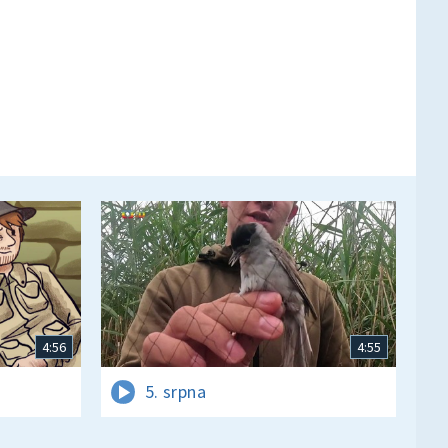
4:56
4:55
5. srpna