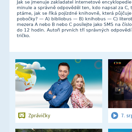
Jak se jmenuje zakladatel internetové encyklopedie 
minule a správně odpověděl ten, kdo napsal za C,
ptáme, jak se říká pojízdné knihovně, která půjčuj
pobočky? — A) bibliobus — B) knihobus — C) liter
mezera A nebo B nebo C posílejte jako SMS na čísl
do 12 hodin. Autoři prvních tří správných odpovědí
tričko.
Zprávičky
7. s