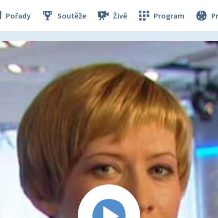
Pořady
Soutěže
Živě
Program
P