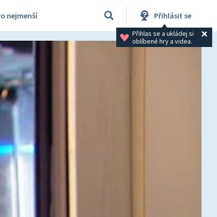
ro nejmenší
Přihlásit se
Přihlas se a ukládej si 
oblíbené hry a videa.