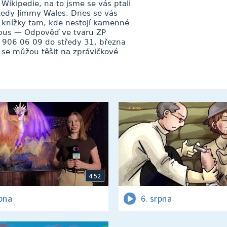
Wikipedie, na to jsme se vás ptali
 tedy Jimmy Wales. Dnes se vás
e knížky tam, kde nestojí kamenné
obus — Odpověď ve tvaru ZP
o 906 06 09 do středy 31. března
 se můžou těšit na zprávičkové
4:52
rpna
6. srpna