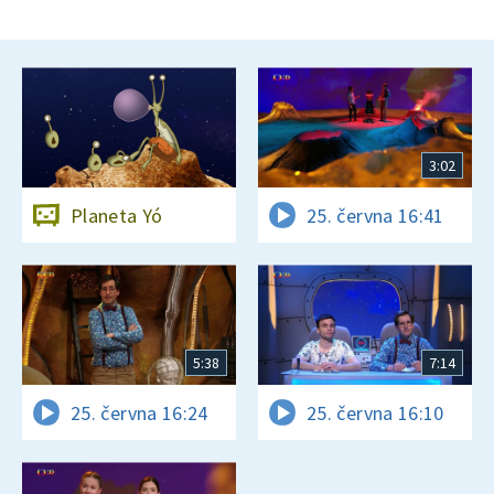
3:02
Planeta Yó
25. června 16:41
5:38
7:14
25. června 16:24
25. června 16:10