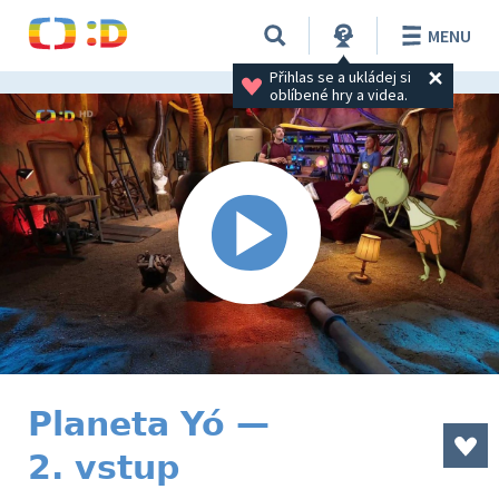
MENU
Přihlas se a ukládej si 
oblíbené hry a videa.
Planeta Yó —
2. vstup