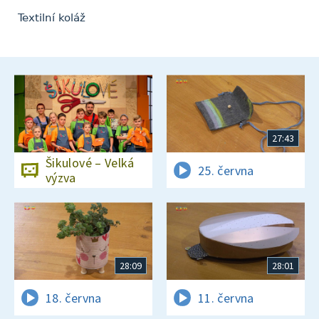
Textilní koláž
27:43
Šikulové – Velká
25. června
výzva
28:09
28:01
18. června
11. června