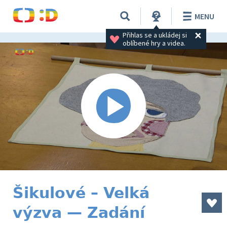
MENU
Přihlas se a ukládej si 
oblíbené hry a videa.
Šikulové – Velká
výzva — Zadání