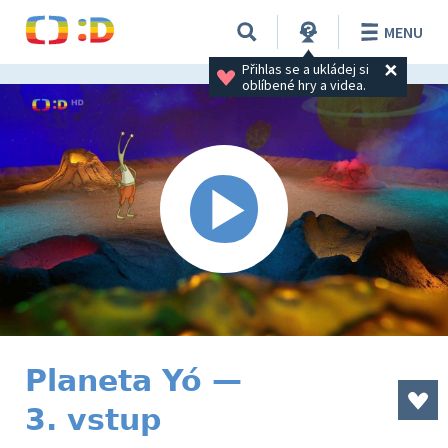
MENU
Přihlas se a ukládej si 
oblíbené hry a videa.
Planeta Yó —
3. vstup