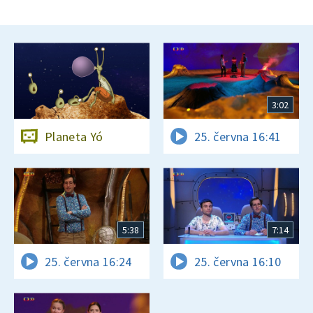
3:02
Planeta Yó
25. června 16:41
5:38
7:14
25. června 16:24
25. června 16:10