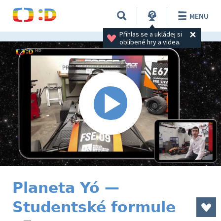
MENU
Přihlas se a ukládej si 
oblíbené hry a videa.
Planeta Yó —
Studentské formule