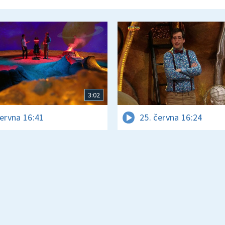
3:02
června 16:41
25. června 16:24