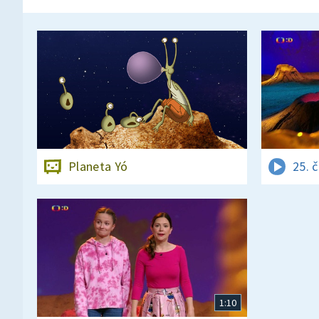
Planeta Yó
25. 
1:10