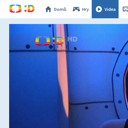
Domů
Hry
Videa