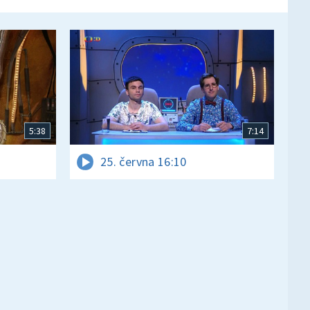
5:38
7:14
25. června 16:10