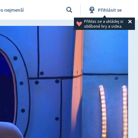
ro nejmenší
Přihlásit se
Přihlas se a ukládej si 
oblíbené hry a videa.