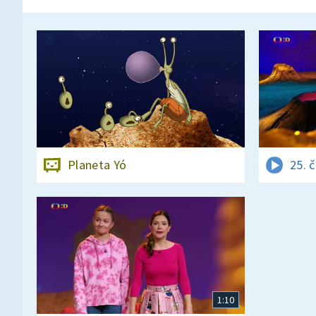
Planeta Yó
25. 
1:10