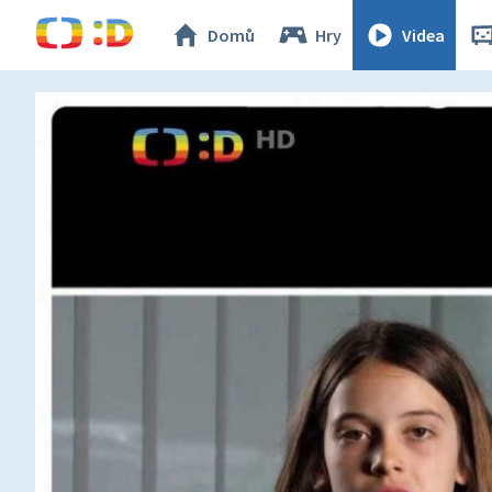
Domů
Hry
Videa