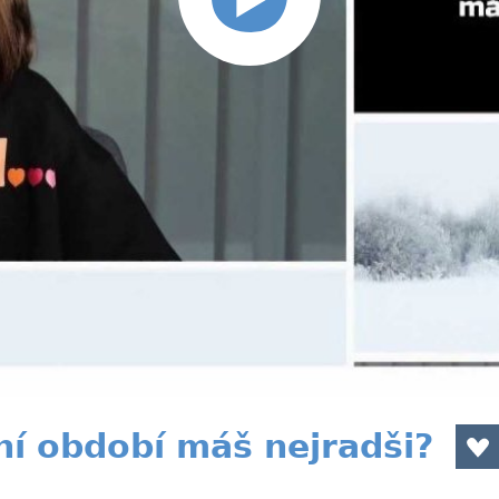
ní období máš nejradši?