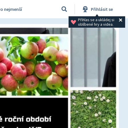
ro nejmenší
Přihlásit se
Přihlas se a ukládej si 
oblíbené hry a videa.