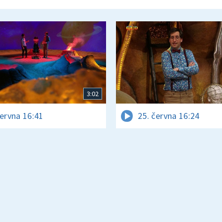
3:02
června 16:41
25. června 16:24