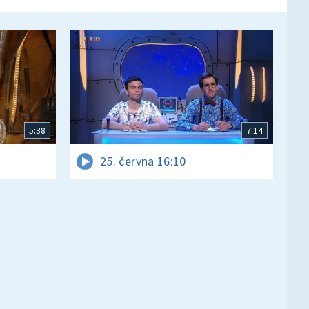
5:38
7:14
25. června 16:10