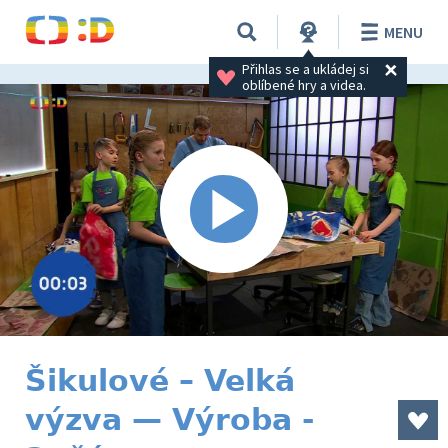
MENU
Přihlas se a ukládej si 
oblíbené hry a videa.
Šikulové – Velká
výzva — Výroba -