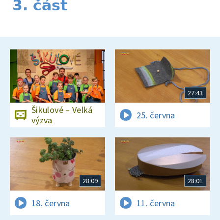
3. část
27:43
Šikulové – Velká
25. června
výzva
28:09
28:01
18. června
11. června