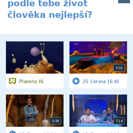
podle tebe život
člověka nejlepší?
3:02
Planeta Yó
25. června 16:41
5:38
7:14