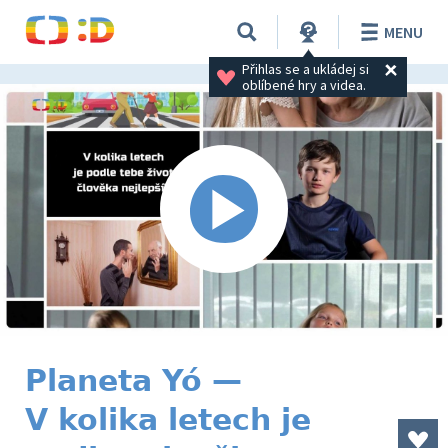
MENU
Přihlas se a ukládej si 
oblíbené hry a videa.
Planeta Yó —
V kolika letech je