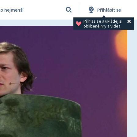
ro nejmenší
Přihlásit se
Přihlas se a ukládej si 
oblíbené hry a videa.