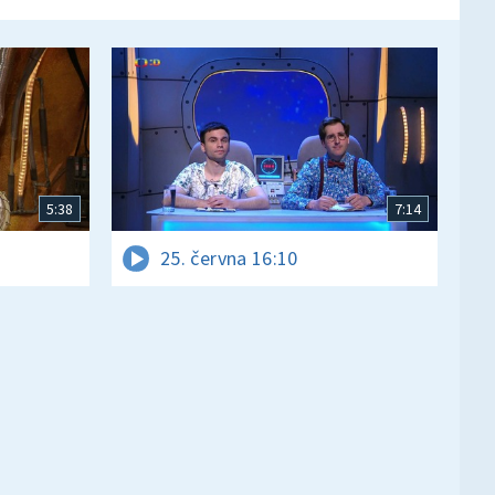
5:38
7:14
25. června 16:10