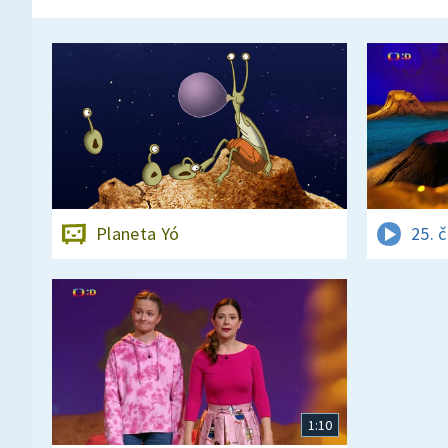
Planeta Yó
25. 
1:10