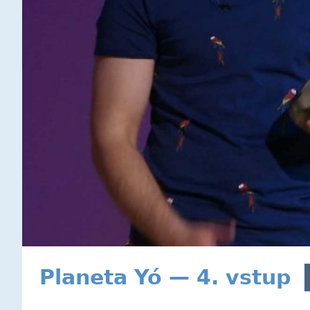
Planeta Yó — 4. vstup