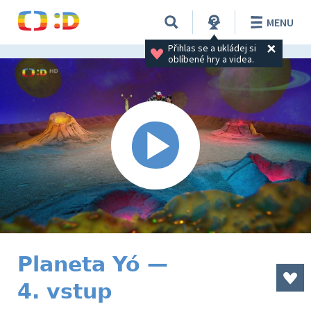
MENU
Přihlas se a ukládej si 
oblíbené hry a videa.
Planeta Yó —
4. vstup