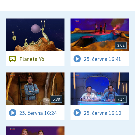
3:02
Planeta Yó
25. června 16:41
5:38
7:14
25. června 16:24
25. června 16:10