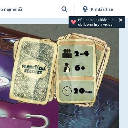
ro nejmenší
Přihlásit se
Přihlas se a ukládej si 
oblíbené hry a videa.