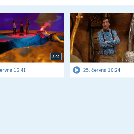
3:02
června 16:41
25. června 16:24