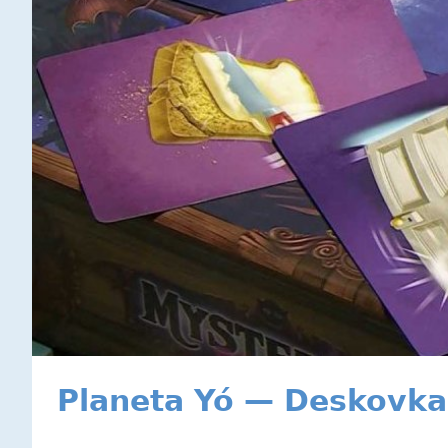
Planeta Yó — Deskovka