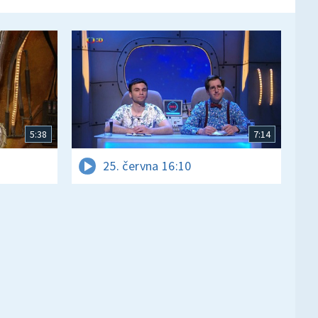
5:38
7:14
25. června 16:10