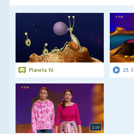
Planeta Yó
25. 
1:10