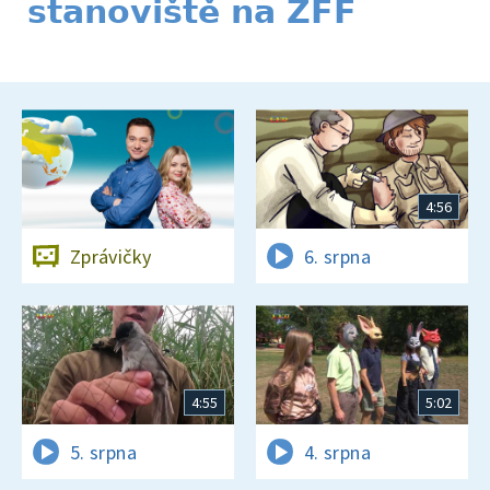
stanoviště na ZFF
4:56
Zprávičky
6. srpna
4:55
5:02
5. srpna
4. srpna