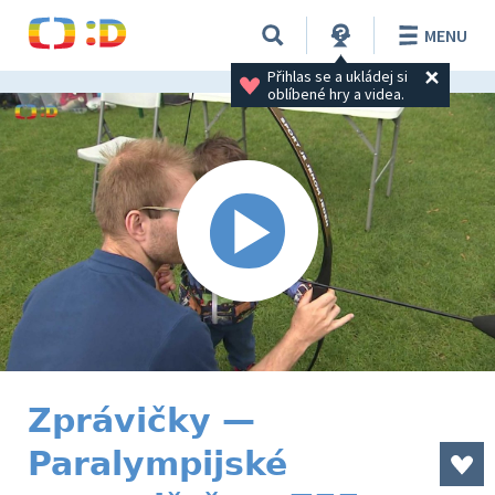
MENU
Přihlas se a ukládej si 
oblíbené hry a videa.
Zprávičky —
Paralympijské