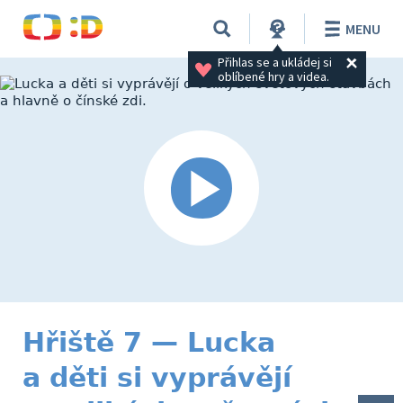
MENU
Přihlas se a ukládej si 
oblíbené hry a videa.
Hřiště 7 — Lucka
a děti si vyprávějí