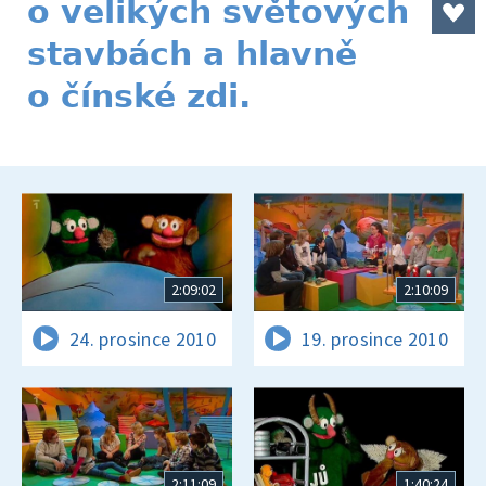
o velikých světových
stavbách a hlavně
o čínské zdi.
2:09:02
2:10:09
24. prosince 2010
19. prosince 2010
2:11:09
1:40:24