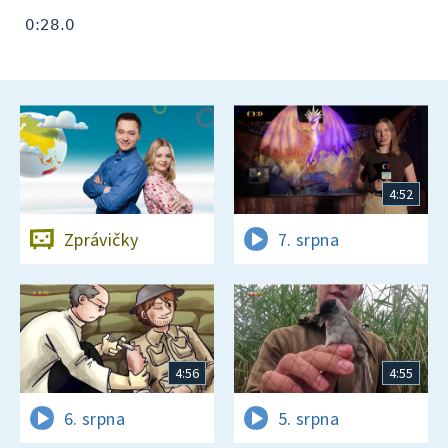
0:28.0
4:52
Zprávičky
7. srpna
4:56
4:55
6. srpna
5. srpna