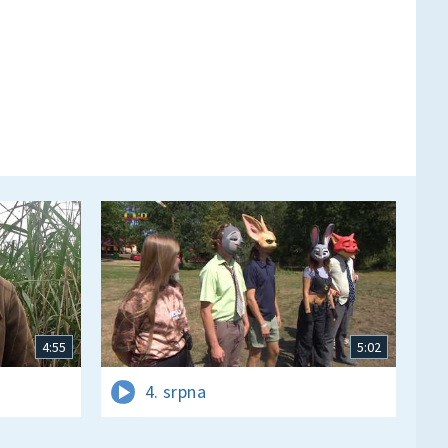
4:55
5:02
4. srpna