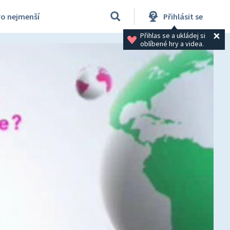
ro nejmenší
Přihlásit se
Přihlas se a ukládej si 
oblíbené hry a videa.