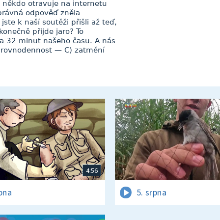
s někdo otravuje na internetu
právná odpověď zněla
jste k naší soutěži přišli až teď,
konečně přijde jaro? To
 a 32 minut našeho času. A nás
) rovnodennost — C) zatmění
4:56
rpna
5. srpna