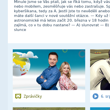
Minule jsme se Vás ptali, jak se říká tomu, když vá
nebo mobilem, zesměšňuje vás nebo zastrašuje. S
kyberšikana, tedy za A. Jestli jste to nevěděli anebo 
máte další šanci v nové soutěžní otázce. — Kdy už 
astronomické má letos začít 20. března v 18 hodin
zajímá, co v tu dobu nastane? — A) slunovrat — B
slunce
Zprávičky
6. s