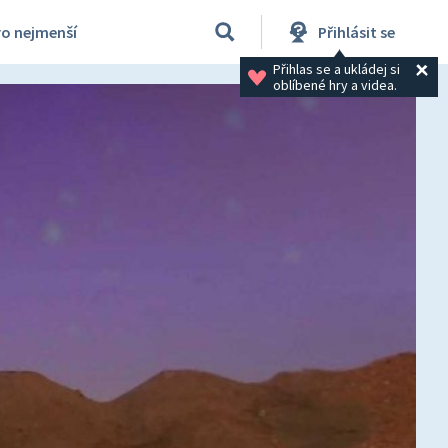
ro nejmenší
Přihlásit se
Přihlas se a ukládej si 
oblíbené hry a videa.