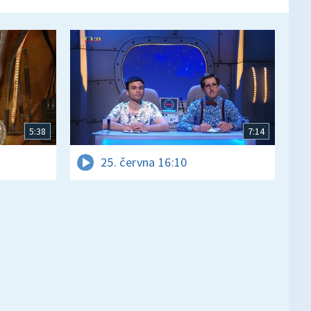
5:38
7:14
25. června 16:10