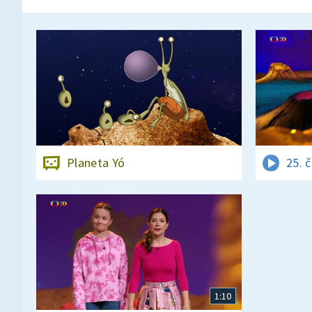
Planeta Yó
25. 
1:10