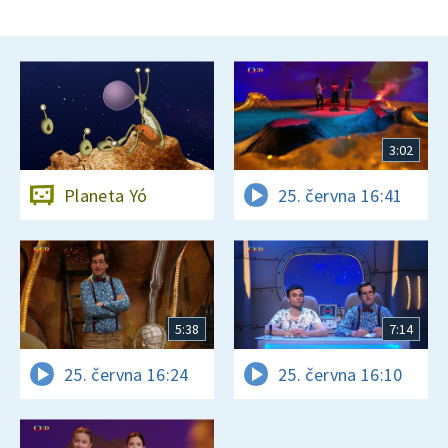
3:02
Planeta Yó
25. června 16:41
5:38
7:14
25. června 16:24
25. června 16:10