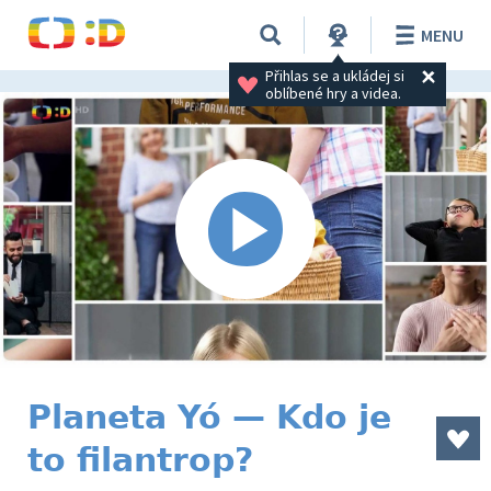
MENU
Přihlas se a ukládej si 
oblíbené hry a videa.
Planeta Yó — Kdo je
to filantrop?