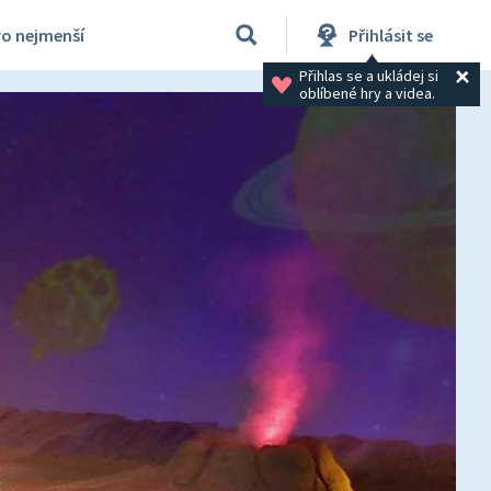
ro nejmenší
Přihlásit se
Přihlas se a ukládej si 
oblíbené hry a videa.