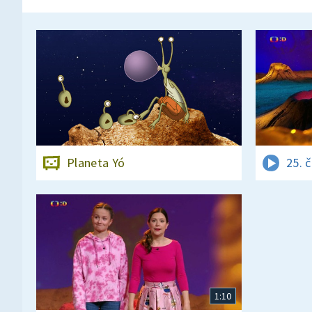
Planeta Yó
25. 
1:10