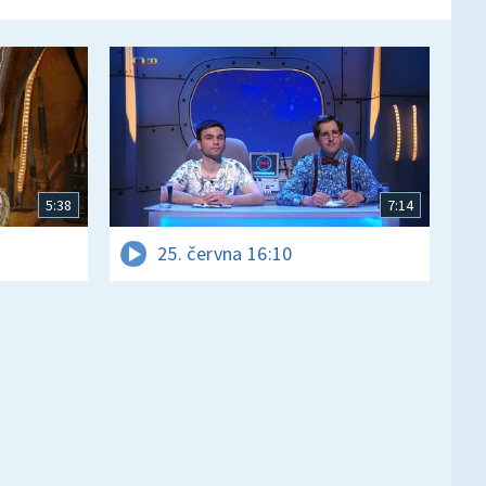
5:38
7:14
25. června 16:10