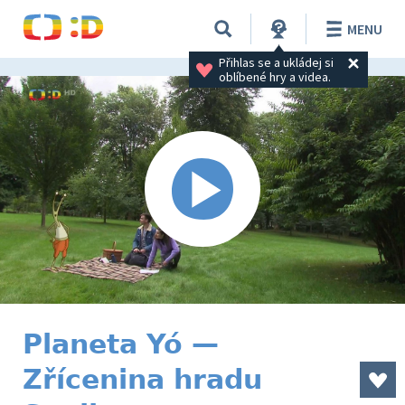
MENU
Přihlas se a ukládej si 
oblíbené hry a videa.
Planeta Yó —
Zřícenina hradu