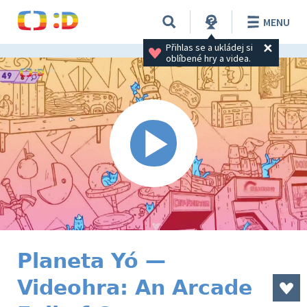
MENU
Přihlas se a ukládej si 
oblíbené hry a videa.
Planeta Yó —
Videohra: An Arcade