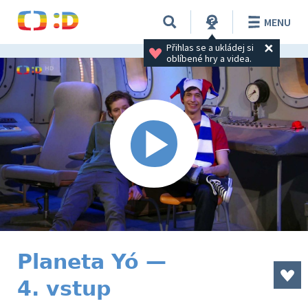
MENU
Přihlas se a ukládej si 
oblíbené hry a videa.
Planeta Yó —
4. vstup