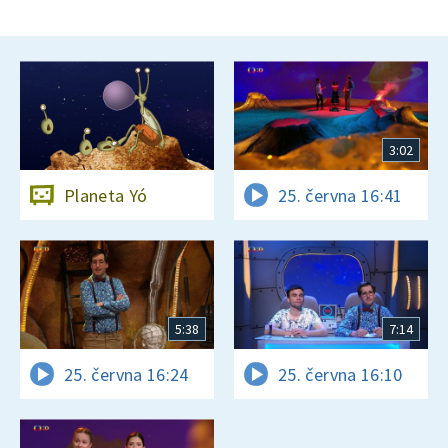
3:02
Planeta Yó
25. června 16:41
5:38
7:14
25. června 16:24
25. června 16:10