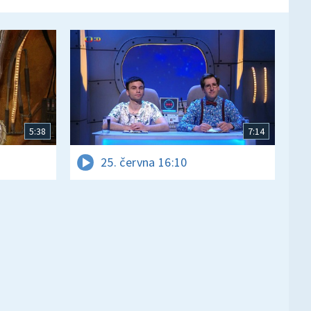
5:38
7:14
25. června 16:10