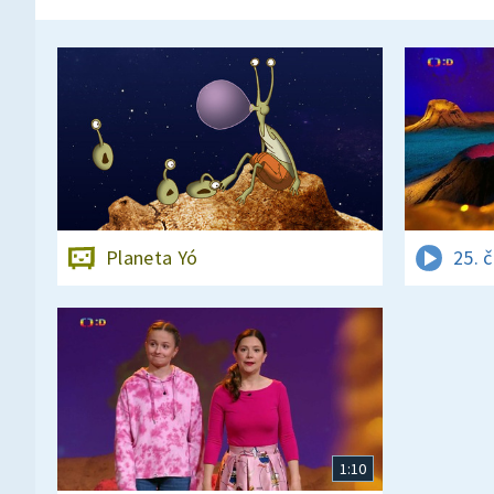
Planeta Yó
25. 
1:10