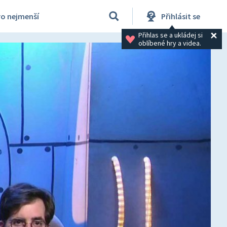
ro nejmenší
Přihlásit se
Přihlas se a ukládej si 
oblíbené hry a videa.