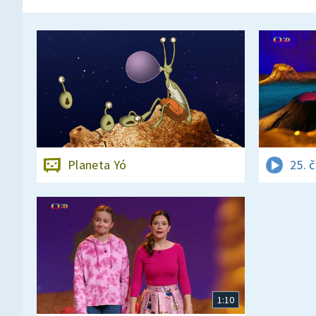
Planeta Yó
25. 
1:10