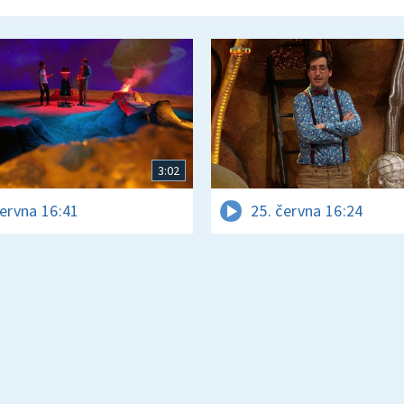
3:02
června 16:41
25. června 16:24