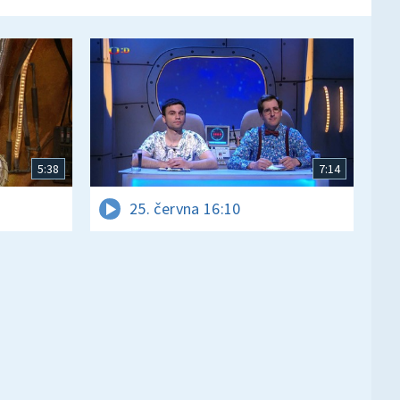
5:38
7:14
25. června 16:10