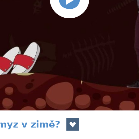
myz v zimě?