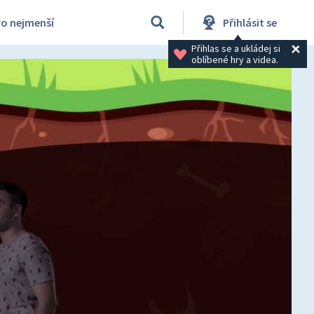
ro nejmenší
Přihlásit se
Přihlas se a ukládej si 
oblíbené hry a videa.