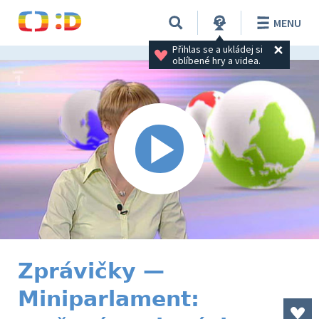
MENU
Přihlas se a ukládej si 
oblíbené hry a videa.
Zprávičky —
Miniparlament: