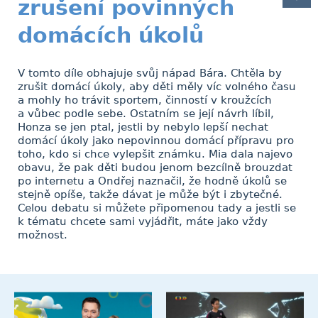
zrušení povinných
domácích úkolů
V tomto díle obhajuje svůj nápad Bára. Chtěla by
zrušit domácí úkoly, aby děti měly víc volného času
a mohly ho trávit sportem, činností v kroužcích
a vůbec podle sebe. Ostatním se její návrh líbil,
Honza se jen ptal, jestli by nebylo lepší nechat
domácí úkoly jako nepovinnou domácí přípravu pro
toho, kdo si chce vylepšit známku. Mia dala najevo
obavu, že pak děti budou jenom bezcílně brouzdat
po internetu a Ondřej naznačil, že hodně úkolů se
stejně opíše, takže dávat je může být i zbytečné.
Celou debatu si můžete připomenou tady a jestli se
k tématu chcete sami vyjádřit, máte jako vždy
možnost.