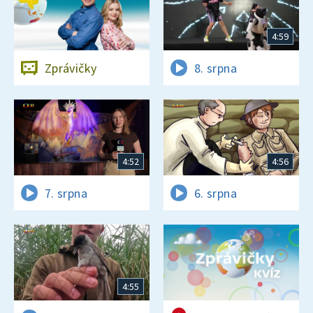
4:59
Zprávičky
8. srpna
4:52
4:56
7. srpna
6. srpna
4:55