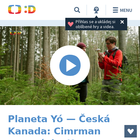
MENU
Přihlas se a ukládej si 
oblíbené hry a videa.
Planeta Yó — Česká
Kanada: Cimrman