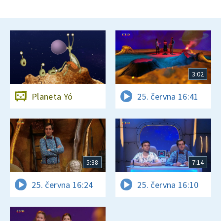
3:02
Planeta Yó
25. června 16:41
5:38
7:14
25. června 16:24
25. června 16:10