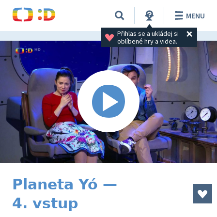
MENU
Přihlas se a ukládej si 
oblíbené hry a videa.
Planeta Yó —
4. vstup